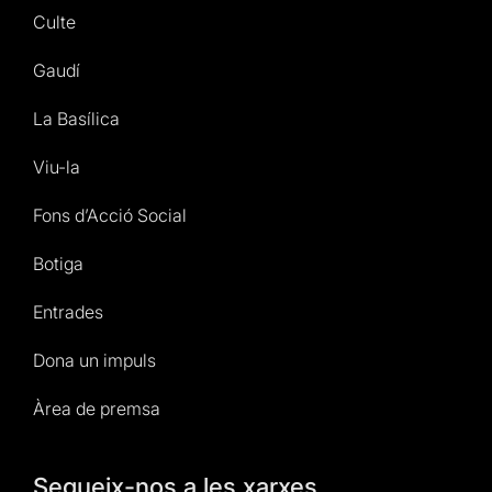
Culte
Gaudí
La Basílica
Viu-la
Fons d’Acció Social
Botiga
Entrades
Dona un impuls
Àrea de premsa
Segueix-nos a les xarxes