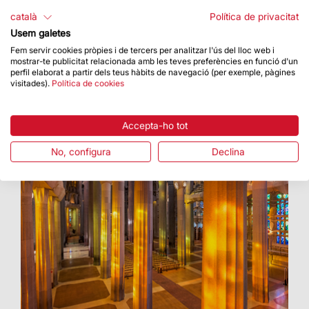
8.500 persones han participat en les Jornades
català
Política de privacitat
de Portes Obertes
Usem galetes
Fem servir cookies pròpies i de tercers per analitzar l'ús del lloc web i
mostrar-te publicitat relacionada amb les teves preferències en funció d'un
perfil elaborat a partir dels teus hàbits de navegació (per exemple, pàgines
visitades).
Política de cookies
Accepta-ho tot
No, configura
Declina