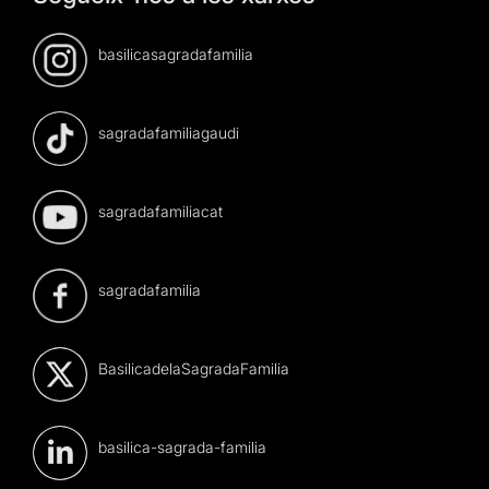
basilicasagradafamilia
sagradafamiliagaudi
sagradafamiliacat
sagradafamilia
BasilicadelaSagradaFamilia
basilica-sagrada-familia