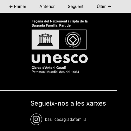
← Primer
Anterior
Següent
Últim →
Segueix-nos a les xarxes
basilicasagradafamilia