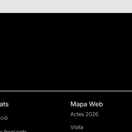
ats
Mapa Web
Actes 2026
ció
Visita
s freqüents