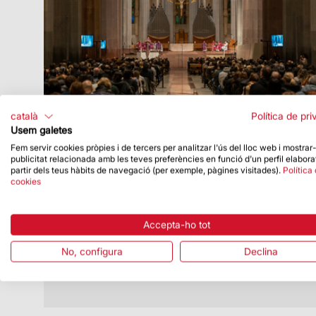
català
Política de pri
Usem galetes
Fem servir cookies pròpies i de tercers per analitzar l'ús del lloc web i mostrar
publicitat relacionada amb les teves preferències en funció d'un perfil elabora
Data de publicació
15/02/24
partir dels teus hàbits de navegació (per exemple, pàgines visitades).
Política
cookies
Mons. David Abadías presideix la
celebració del Dimecres de Cendra a la
Sagrada Família
Accepta-ho tot
Aquesta celebració marca l’inici de la
Quaresma
No, configura
Declina