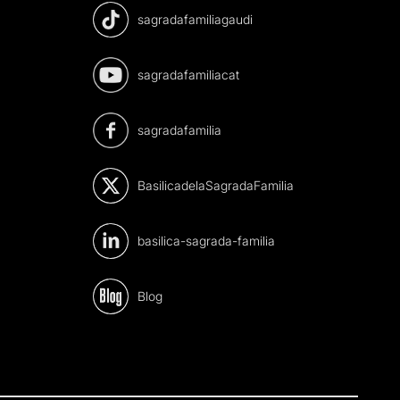
sagradafamiliagaudi
sagradafamiliacat
sagradafamilia
BasilicadelaSagradaFamilia
basilica-sagrada-familia
Blog