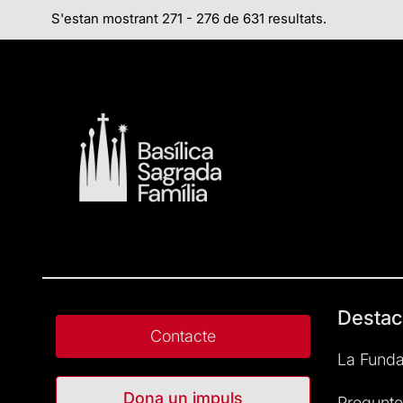
S'estan mostrant 271 - 276 de 631 resultats.
Destac
Contacte
La Funda
Dona un impuls
Pregunte