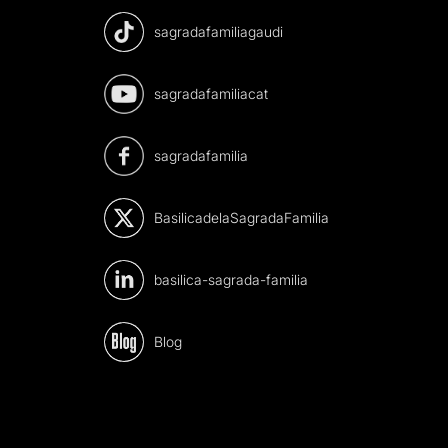
sagradafamiliagaudi
sagradafamiliacat
sagradafamilia
BasilicadelaSagradaFamilia
basilica-sagrada-familia
Blog