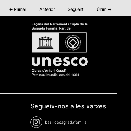
← Primer
Anterior
Següent
Últim →
Segueix-nos a les xarxes
basilicasagradafamilia