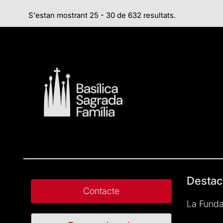
S'estan mostrant 25 - 30 de 632 resultats.
Destac
Contacte
La Funda