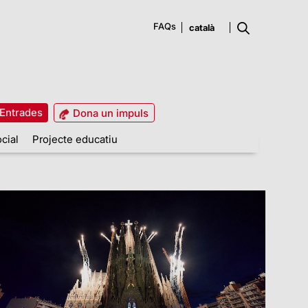
FAQs
Entrades
Dona un impuls
cial
Projecte educatiu