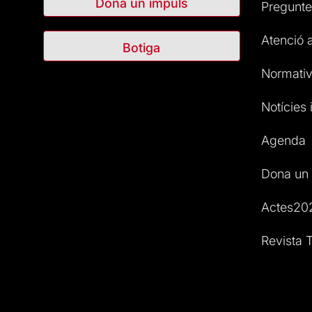
Dona un impuls
Pregunte
Atenció a
Botiga
Normativ
Notícies i
Agenda
Dona un 
Actes20
Revista T