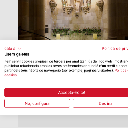
català
Política de pri
Usem galetes
Fem servir cookies pròpies i de tercers per analitzar l'ús del lloc web i mostrar
publicitat relacionada amb les teves preferències en funció d'un perfil elabora
Data de publicació
10/06/26
partir dels teus hàbits de navegació (per exemple, pàgines visitades).
Política
cookies
La Sagrada Família commemora el
centenari de la mort d’Antoni Gaudí amb
una ofrena floral a la seva tomba
Accepta-ho tot
La Basílica de la Sagrada Família ha
No, configura
Declina
commemorat aquest matí el centenari de
la mort d’Antoni Gaudí