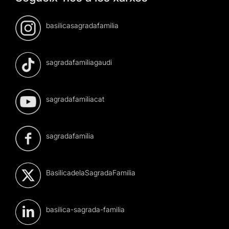
basilicasagradafamilia
sagradafamiliagaudi
sagradafamiliacat
sagradafamilia
BasilicadelaSagradaFamilia
basilica-sagrada-familia