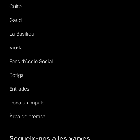
Culte
Gaudí
La Basílica
Viu-la
Fons d’Acció Social
Botiga
Entrades
Dona un impuls
Àrea de premsa
Segueix-nos a les xarxes