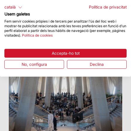
A la Sagrada Família ha tingut lloc diumenge, 31
català
Política de privacitat
de maig, una eucaristia d’ordenacions
Usem galetes
sacerdotals presidida per l’Arquebisbe de
Barcelona, el Cardenal...
Fem servir cookies pròpies i de tercers per analitzar l'ús del lloc web i
mostrar-te publicitat relacionada amb les teves preferències en funció d'un
perfil elaborat a partir dels teus hàbits de navegació (per exemple, pàgines
visitades).
Política de cookies
Accepta-ho tot
No, configura
Declina