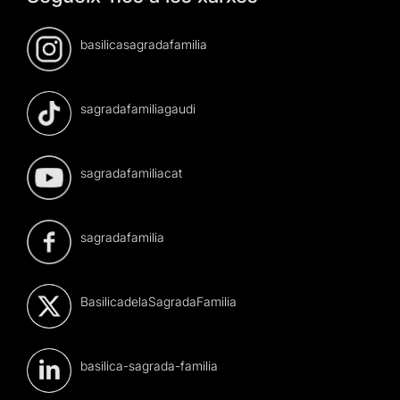
basilicasagradafamilia
sagradafamiliagaudi
sagradafamiliacat
sagradafamilia
BasilicadelaSagradaFamilia
basilica-sagrada-familia