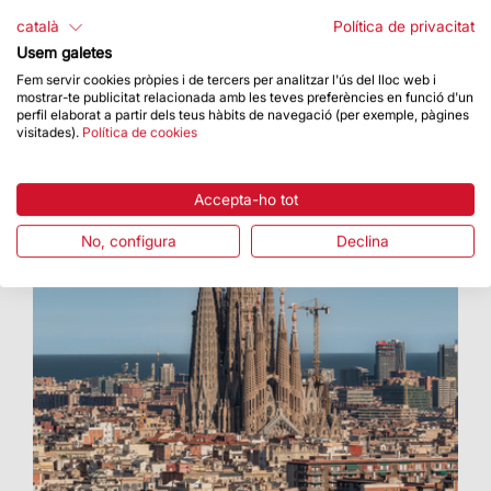
au plein air» forma part dels actes de
català
Política de privacitat
commemoració per la finalització de les torres
Usem galetes
dels Evangelistes
Fem servir cookies pròpies i de tercers per analitzar l'ús del lloc web i
mostrar-te publicitat relacionada amb les teves preferències en funció d'un
perfil elaborat a partir dels teus hàbits de navegació (per exemple, pàgines
visitades).
Política de cookies
Accepta-ho tot
No, configura
Declina