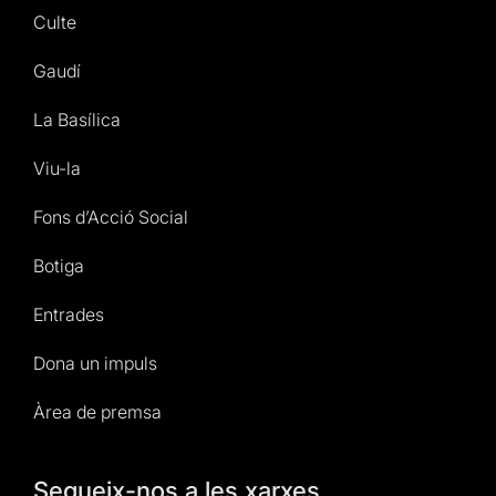
Culte
Gaudí
La Basílica
Viu-la
Fons d’Acció Social
Botiga
Entrades
Dona un impuls
Àrea de premsa
Segueix-nos a les xarxes