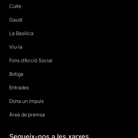
Culte
Gaudí
La Basílica
Viu-la
Fons d’Acció Social
Botiga
Entrades
Dona un impuls
Àrea de premsa
Segueix-nos a les xarxes