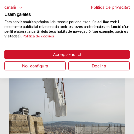
A partir del 30 de setembre es podrà veure al
català
Política de privacitat
Sagawa Art Museum de Moriyama
Usem galetes
Fem servir cookies pròpies i de tercers per analitzar l'ús del lloc web i
mostrar-te publicitat relacionada amb les teves preferències en funció d'un
perfil elaborat a partir dels teus hàbits de navegació (per exemple, pàgines
visitades).
Política de cookies
Accepta-ho tot
No, configura
Declina