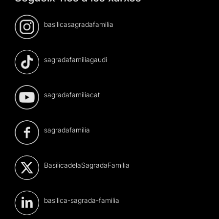
basilicasagradafamilia
sagradafamiliagaudi
sagradafamiliacat
sagradafamilia
BasilicadelaSagradaFamilia
basilica-sagrada-familia