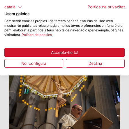
Un pas previ a la finalització de les dues torres
català
Política de privacitat
Usem galetes
Fem servir cookies pròpies i de tercers per analitzar l'ús del lloc web i
mostrar-te publicitat relacionada amb les teves preferències en funció d'un
perfil elaborat a partir dels teus hàbits de navegació (per exemple, pàgines
visitades).
Política de cookies
Accepta-ho tot
No, configura
Declina