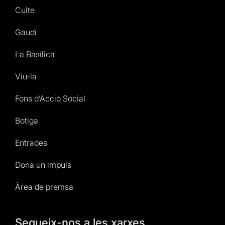
Culte
Gaudí
La Basílica
Viu-la
Fons d’Acció Social
Botiga
Entrades
Dona un impuls
Àrea de premsa
Segueix-nos a les xarxes