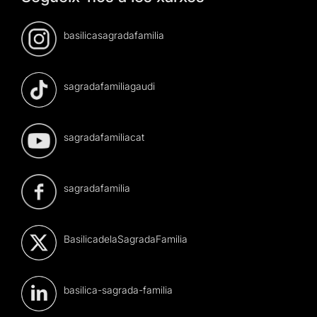
basilicasagradafamilia
sagradafamiliagaudi
sagradafamiliacat
sagradafamilia
BasilicadelaSagradaFamilia
basilica-sagrada-familia