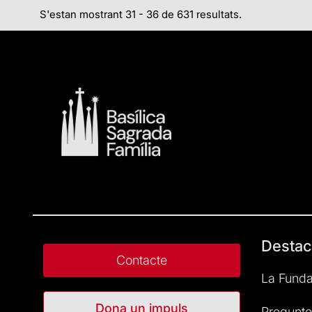
S'estan mostrant 31 - 36 de 631 resultats.
Destac
Contacte
La Funda
Dona un impuls
Pregunte