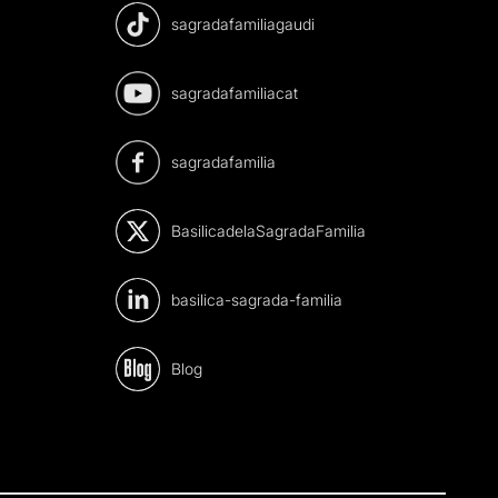
sagradafamiliagaudi
sagradafamiliacat
sagradafamilia
BasilicadelaSagradaFamilia
basilica-sagrada-familia
Blog