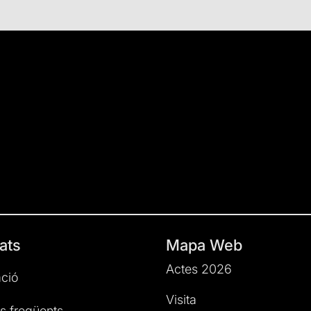
ats
Mapa Web
Actes 2026
ció
Visita
s freqüents