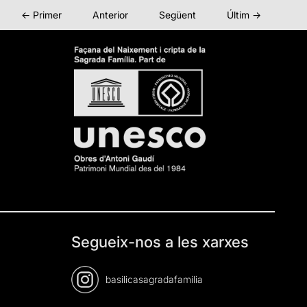
← Primer
Anterior
Següent
Últim →
Segueix-nos a les xarxes
basilicasagradafamilia