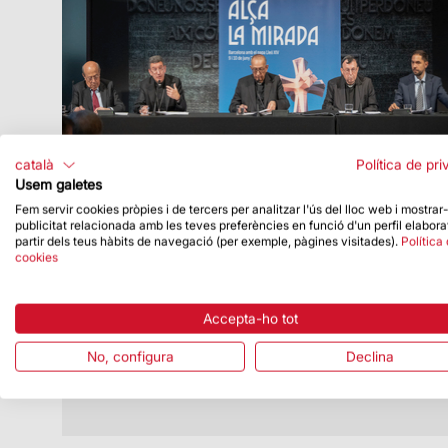
català
Política de pri
Usem galetes
Fem servir cookies pròpies i de tercers per analitzar l'ús del lloc web i mostrar
publicitat relacionada amb les teves preferències en funció d'un perfil elabora
Data de publicació
07/05/26
partir dels teus hàbits de navegació (per exemple, pàgines visitades).
Política
cookies
El Papa oficiarà una missa solemne a la
Sagrada Família i beneirà la torre de
Jesucrist
Accepta-ho tot
El Vaticà ha fet oficial l’agenda del viatge
apostòlic a Catalunya
No, configura
Declina