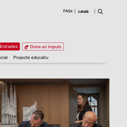
FAQs
Entrades
Dona un impuls
cial
Projecte educatiu