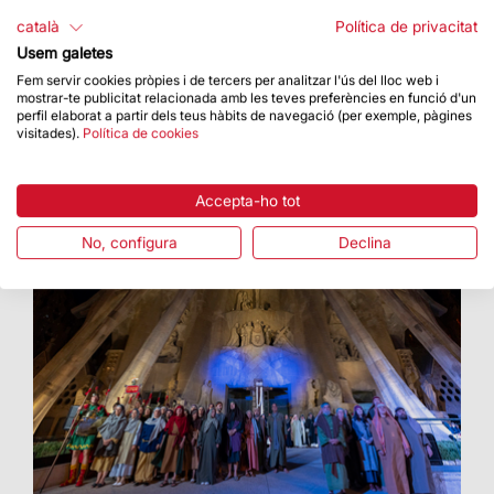
Palau Robert
català
Política de privacitat
Una mostra fotogràfica al Palau Robert repassa
Usem galetes
la relació històrica entre el temple i la ciutat
Fem servir cookies pròpies i de tercers per analitzar l'ús del lloc web i
mostrar-te publicitat relacionada amb les teves preferències en funció d'un
perfil elaborat a partir dels teus hàbits de navegació (per exemple, pàgines
visitades).
Política de cookies
Accepta-ho tot
No, configura
Declina