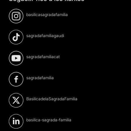
basilicasagradafamilia
sagradafamiliagaudi
sagradafamiliacat
sagradafamilia
BasilicadelaSagradaFamilia
basilica-sagrada-familia