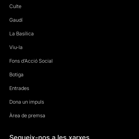
Culte
Gaudí
La Basílica
Viu-la
Fons d’Acció Social
Botiga
Entrades
Dona un impuls
Àrea de premsa
Segueix-nos a les xarxes