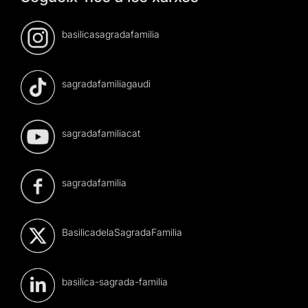
basilicasagradafamilia
sagradafamiliagaudi
sagradafamiliacat
sagradafamilia
BasilicadelaSagradaFamilia
basilica-sagrada-familia