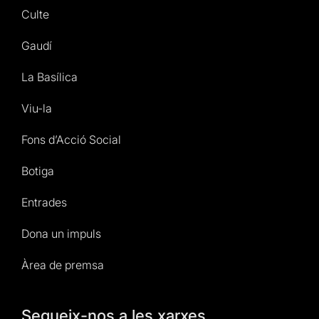
Culte
Gaudí
La Basílica
Viu-la
Fons d’Acció Social
Botiga
Entrades
Dona un impuls
Àrea de premsa
Segueix-nos a les xarxes