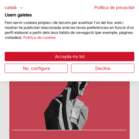
L’Arquebisbe de Barcelona, el Cardenal Joan
català
Política de privacitat
Josep Omella i Omella, ha presidit la missa
Usem galetes
Fem servir cookies pròpies i de tercers per analitzar l'ús del lloc web i
mostrar-te publicitat relacionada amb les teves preferències en funció d'un
perfil elaborat a partir dels teus hàbits de navegació (per exemple, pàgines
visitades).
Política de cookies
Accepta-ho tot
No, configura
Declina