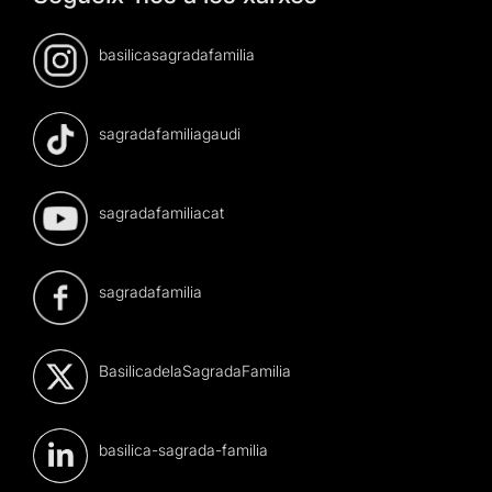
basilicasagradafamilia
sagradafamiliagaudi
sagradafamiliacat
sagradafamilia
BasilicadelaSagradaFamilia
basilica-sagrada-familia