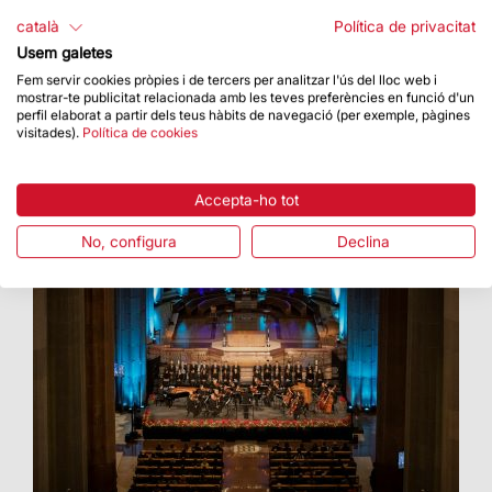
Concepció, es compleix un any de la
català
Política de privacitat
inauguració de la torre de la Mare de Déu
Usem galetes
Fem servir cookies pròpies i de tercers per analitzar l'ús del lloc web i
mostrar-te publicitat relacionada amb les teves preferències en funció d'un
perfil elaborat a partir dels teus hàbits de navegació (per exemple, pàgines
visitades).
Política de cookies
Accepta-ho tot
No, configura
Declina