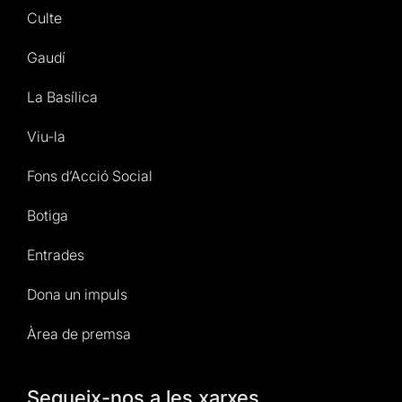
Culte
Gaudí
La Basílica
Viu-la
Fons d’Acció Social
Botiga
Entrades
Dona un impuls
Àrea de premsa
Segueix-nos a les xarxes