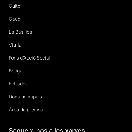
Culte
Gaudí
La Basílica
Viu-la
Fons d’Acció Social
Botiga
Entrades
Dona un impuls
Àrea de premsa
Segueix-nos a les xarxes