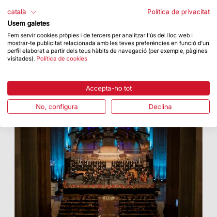
Concepció, es compleix un any de la
català
Política de privacitat
inauguració de la torre de la Mare de Déu
Usem galetes
Fem servir cookies pròpies i de tercers per analitzar l'ús del lloc web i
mostrar-te publicitat relacionada amb les teves preferències en funció d'un
perfil elaborat a partir dels teus hàbits de navegació (per exemple, pàgines
visitades).
Política de cookies
Accepta-ho tot
No, configura
Declina