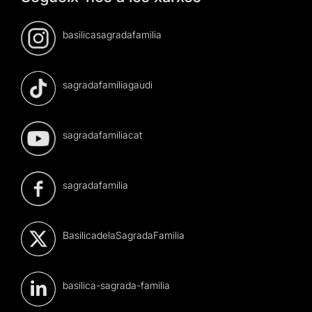
basilicasagradafamilia
sagradafamiliagaudi
sagradafamiliacat
sagradafamilia
BasilicadelaSagradaFamilia
basilica-sagrada-familia