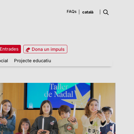
FAQs
Entrades
Dona un impuls
cial
Projecte educatiu