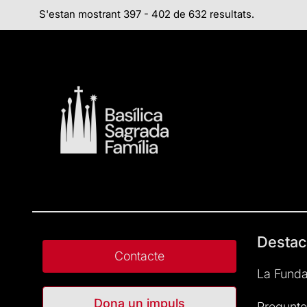
S'estan mostrant 397 - 402 de 632 resultats.
Destac
Contacte
La Funda
Dona un impuls
Pregunte