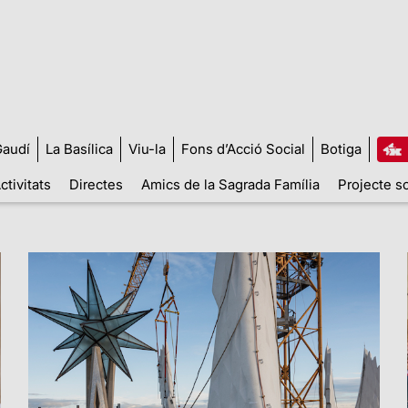
audí
La Basílica
Viu-la
Fons d’Acció Social
Botiga
ctivitats
Directes
Amics de la Sagrada Família
Projecte so