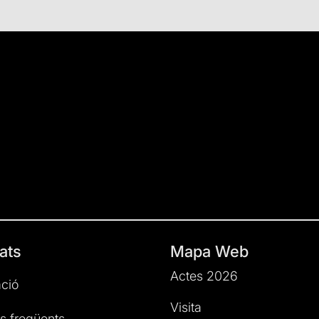
ats
Mapa Web
Actes 2026
ció
Visita
s freqüents