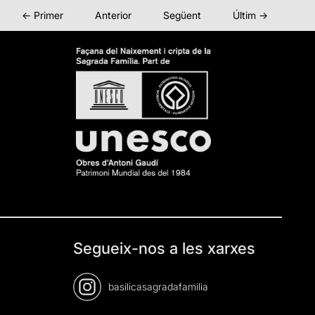
← Primer
Anterior
Següent
Últim →
Segueix-nos a les xarxes
basilicasagradafamilia