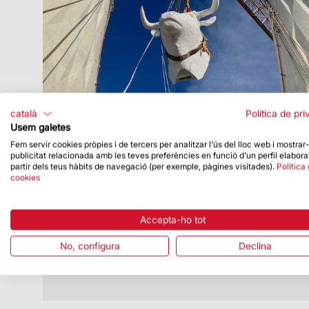
català
Política de pri
Usem galetes
Fem servir cookies pròpies i de tercers per analitzar l'ús del lloc web i mostrar
publicitat relacionada amb les teves preferències en funció d'un perfil elabora
Data de publicació
14/11/22
partir dels teus hàbits de navegació (per exemple, pàgines visitades).
Política
cookies
Finalitzada la torre de l’Evangelista Lluc
Col·locats el llibre i l’escultura del bou que
completen el terminal de Lluc
Accepta-ho tot
No, configura
Declina