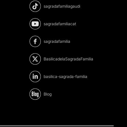
sagradafamiliagaudi
sagradafamiliacat
sagradafamilia
BasilicadelaSagradaFamilia
basilica-sagrada-familia
Blog