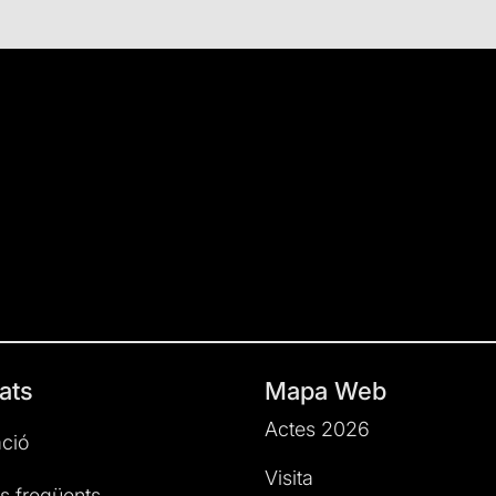
ats
Mapa Web
Actes 2026
ció
Visita
s freqüents