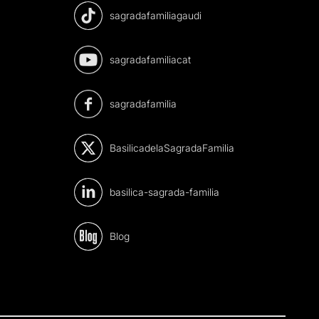
sagradafamiliagaudi
sagradafamiliacat
sagradafamilia
BasilicadelaSagradaFamilia
basilica-sagrada-familia
Blog