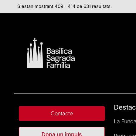
S'estan mostrant 409 - 414 de 631 resultats.
Destac
Contacte
La Funda
Dona un impuls
Pregunte