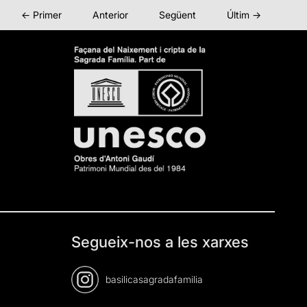
← Primer
Anterior
Següent
Últim →
Segueix-nos a les xarxes
basilicasagradafamilia