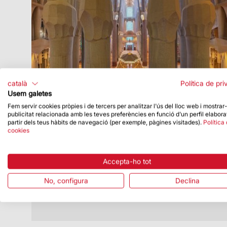
català
Política de pri
Usem galetes
Fem servir cookies pròpies i de tercers per analitzar l'ús del lloc web i mostrar
publicitat relacionada amb les teves preferències en funció d'un perfil elabora
Data de publicació
27/09/22
partir dels teus hàbits de navegació (per exemple, pàgines visitades).
Política
cookies
Missa a la Basílica en commemoració
del 25è aniversari de la UIC a Barcelona
Tindrà lloc el pròxim dia 2 d’octubre i es
Accepta-ho tot
podrà seguir en directe
No, configura
Declina