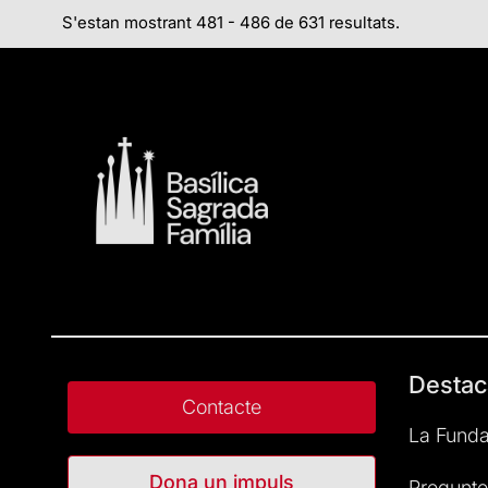
S'estan mostrant 481 - 486 de 631 resultats.
Destac
Contacte
La Funda
Dona un impuls
Pregunte