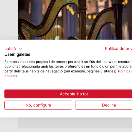
català
Política de pri
Usem galetes
Fem servir cookies pròpies i de tercers per analitzar l'ús del lloc web i mostrar
publicitat relacionada amb les teves preferències en funció d'un perfil elabora
Data de publicació
09/12/21
partir dels teus hàbits de navegació (per exemple, pàgines visitades).
Política
cookies
S’anuncien les persones guanyadores
del sorteig per al Concert de Nadal a la
Basílica amb l’Escolania de Montserrat
Accepta-ho tot
S’han sortejat 700 entrades entre totes
les persones inscrites
No, configura
Declina