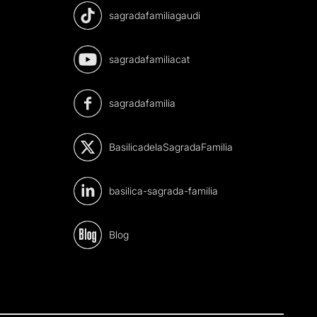
sagradafamiliagaudi
sagradafamiliacat
sagradafamilia
BasilicadelaSagradaFamilia
basilica-sagrada-familia
Blog