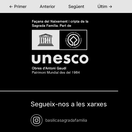
← Primer
Anterior
Següent
Últim →
Segueix-nos a les xarxes
basilicasagradafamilia