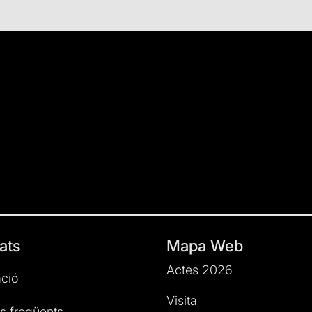
ats
Mapa Web
Actes 2026
ció
Visita
s freqüents