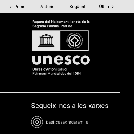
← Primer
Anterior
Següent
Últim →
Segueix-nos a les xarxes
basilicasagradafamilia