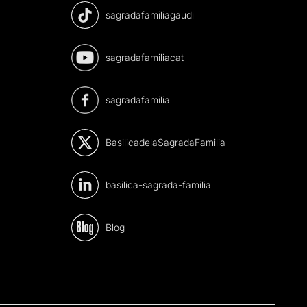
sagradafamiliagaudi
sagradafamiliacat
sagradafamilia
BasilicadelaSagradaFamilia
basilica-sagrada-familia
Blog