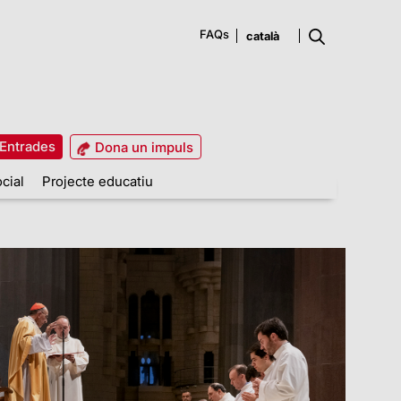
FAQs
Entrades
Dona un impuls
cial
Projecte educatiu