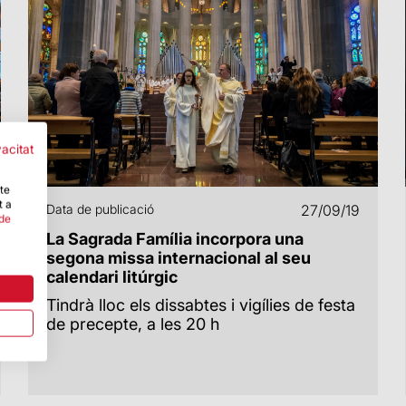
vacitat
-te
t a
Data de publicació
27/09/19
 de
La Sagrada Família incorpora una
segona missa internacional al seu
calendari litúrgic
Tindrà lloc els dissabtes i vigílies de festa
de precepte, a les 20 h