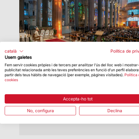
català
Política de pri
Usem galetes
Fem servir cookies pròpies i de tercers per analitzar l'ús del lloc web i mostrar
publicitat relacionada amb les teves preferències en funció d'un perfil elabora
Data de publicació
30/09/19
partir dels teus hàbits de navegació (per exemple, pàgines visitades).
Política
cookies
Nova missa d’ordenacions sacerdotals
a la Sagrada Família
Es va celebrar ahir i va estar presidida
Accepta-ho tot
pel Cardenal i Arquebisbe de Barcelona
No, configura
Declina