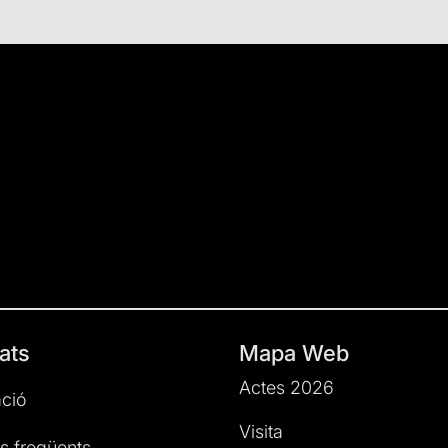
ats
Mapa Web
Actes 2026
ció
Visita
s freqüents