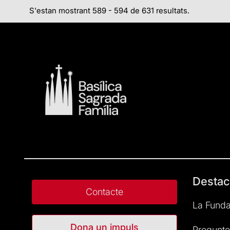
S'estan mostrant 589 - 594 de 631 resultats.
Destac
Contacte
La Funda
Dona un impuls
Pregunte