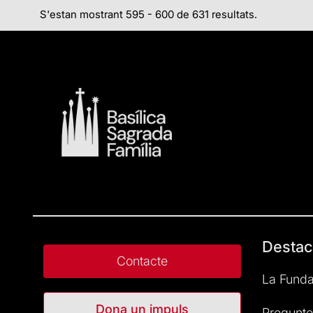
S'estan mostrant 595 - 600 de 631 resultats.
Destac
Contacte
La Funda
Dona un impuls
Pregunte