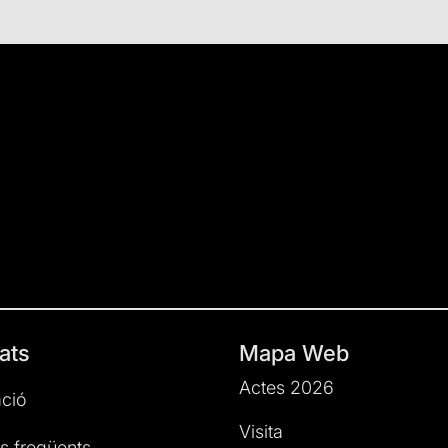
ats
Mapa Web
Actes 2026
ció
Visita
s freqüents