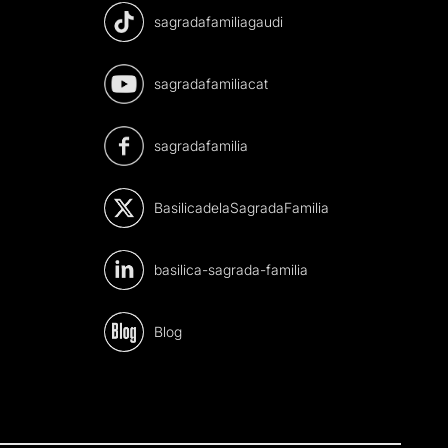
sagradafamiliagaudi
sagradafamiliacat
sagradafamilia
BasilicadelaSagradaFamilia
basilica-sagrada-familia
Blog