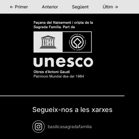
← Primer
Anterior
Següent
Últim →
Segueix-nos a les xarxes
basilicasagradafamilia