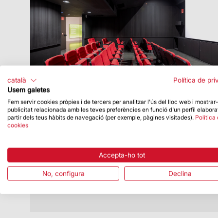
català
Política de pri
Usem galetes
Fem servir cookies pròpies i de tercers per analitzar l'ús del lloc web i mostrar
publicitat relacionada amb les teves preferències en funció d'un perfil elabora
Data de publicació
05/08/19
partir dels teus hàbits de navegació (per exemple, pàgines visitades).
Política
cookies
La sala d’audiovisuals del museu,
ubicada en un nou emplaçament
La sala d’audiovisuals del museu es pot
Accepta-ho tot
visitar des d’aquest mes de juliol en el seu
nou emplaçament.
No, configura
Declina