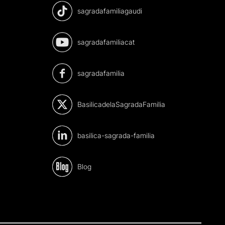
sagradafamiliagaudi
sagradafamiliacat
sagradafamilia
BasilicadelaSagradaFamilia
basilica-sagrada-familia
Blog