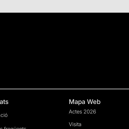
ats
Mapa Web
Actes 2026
ció
Visita
s freqüents