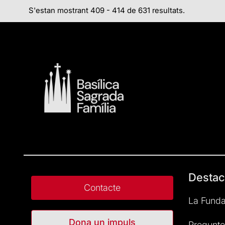
S'estan mostrant 409 - 414 de 631 resultats.
Destac
Contacte
La Funda
Dona un impuls
Pregunte