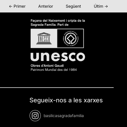
← Primer
Anterior
Següent
Últim →
Segueix-nos a les xarxes
basilicasagradafamilia