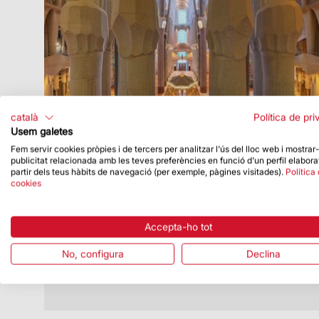
català
Política de pri
Usem galetes
Fem servir cookies pròpies i de tercers per analitzar l'ús del lloc web i mostrar
publicitat relacionada amb les teves preferències en funció d'un perfil elabora
Data de publicació
27/09/22
partir dels teus hàbits de navegació (per exemple, pàgines visitades).
Política
cookies
Missa a la Basílica en commemoració
del 25è aniversari de la UIC a Barcelona
Tindrà lloc el pròxim dia 2 d’octubre i es
Accepta-ho tot
podrà seguir en directe
No, configura
Declina