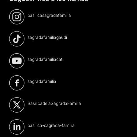
basilicasagradafamilia
sagradafamiliagaudi
sagradafamiliacat
sagradafamilia
BasilicadelaSagradaFamilia
basilica-sagrada-familia