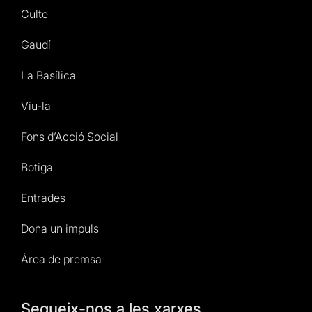
Culte
Gaudí
La Basílica
Viu-la
Fons d’Acció Social
Botiga
Entrades
Dona un impuls
Àrea de premsa
Segueix-nos a les xarxes