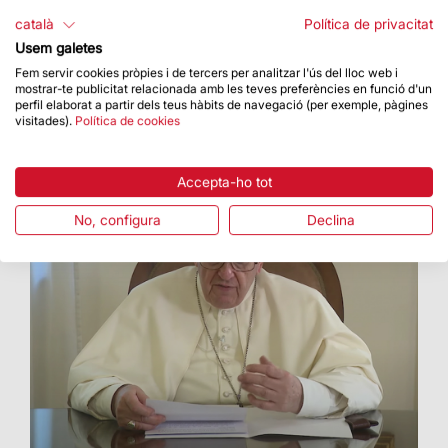
comunitat Neocatecumenal
català
Política de privacitat
Es va celebrar el dia 29 de gener a les 18 h
Usem galetes
Fem servir cookies pròpies i de tercers per analitzar l'ús del lloc web i
mostrar-te publicitat relacionada amb les teves preferències en funció d'un
perfil elaborat a partir dels teus hàbits de navegació (per exemple, pàgines
visitades).
Política de cookies
Accepta-ho tot
No, configura
Declina