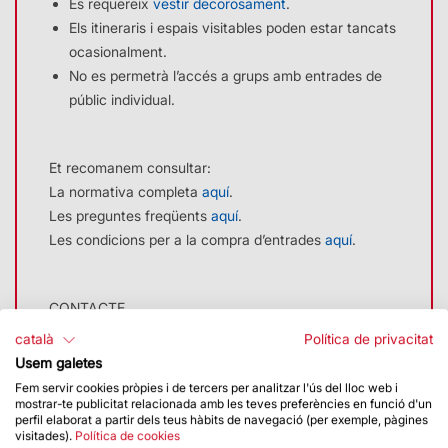
Es requereix
vestir decorosament
.
Els itineraris i espais visitables poden estar tancats
ocasionalment.
No es permetrà l’accés a grups amb entrades de
públic individual.
Et recomanem consultar:
La normativa completa
aquí
.
Les preguntes freqüents
aquí
.
Les condicions per a la compra d’entrades
aquí
.
CONTACTE
català
Política de privacitat
Tel. 931 980 705
Usem galetes
A/e:
santjordi@ext.sagradafamilia.org
Fem servir cookies pròpies i de tercers per analitzar l'ús del lloc web i
mostrar-te publicitat relacionada amb les teves preferències en funció d'un
perfil elaborat a partir dels teus hàbits de navegació (per exemple, pàgines
visitades).
Política de cookies