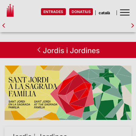
ENTRADES
DONATIUS
Jordis i Jordines