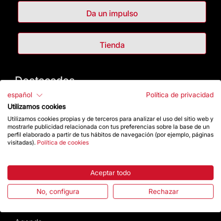
Da un impulso
Tienda
Destacados
español
Política de privacidad
La Fundación
Utilizamos cookies
Utilizamos cookies propias y de terceros para analizar el uso del sitio web y
Preguntas frecuentes
mostrarle publicidad relacionada con tus preferencias sobre la base de un
perfil elaborado a partir de tus hábitos de navegación (por ejemplo, páginas
visitadas).
Política de cookies
Atención al Visitante
Aceptar todo
Normativa y condiciones de compra
No, configura
Rechazar
Noticias y Actualidad