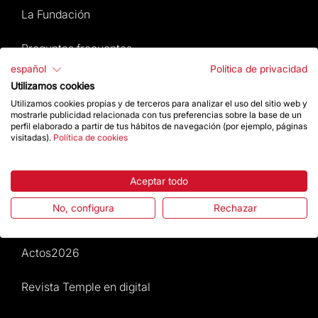
La Fundación
Preguntas frecuentes
español
Política de privacidad
Atención al Visitante
Utilizamos cookies
Utilizamos cookies propias y de terceros para analizar el uso del sitio web y
Normativa y condiciones de compra
mostrarle publicidad relacionada con tus preferencias sobre la base de un
perfil elaborado a partir de tus hábitos de navegación (por ejemplo, páginas
visitadas).
Política de cookies
Noticias y Actualidad
Aceptar todo
Agenda
No, configura
Rechazar
Da un impulso
Actos2026
Revista Temple en digital