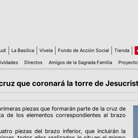
udí
La Basílica
Vívela
Fondo de Acción Social
Tienda
tividades
Directos
Amigos de la Sagrada Familia
Proyecto
 cruz que coronará la torre de Jesucris
primeras piezas que formarán parte de la cruz de
ata de los elementos correspondientes al brazo
atro piezas del brazo inferior, que incluirán la
eriores, todos ellos realizados
in situ
en el mismo