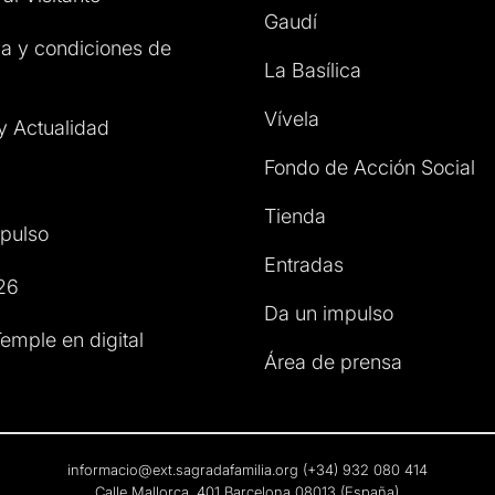
Gaudí
a y condiciones de
La Basílica
Vívela
 y Actualidad
Fondo de Acción Social
Tienda
pulso
Entradas
26
Da un impulso
emple en digital
Área de prensa
informacio@ext.sagradafamilia.org
(+34) 932 080 414
Calle Mallorca, 401 Barcelona 08013 (España)