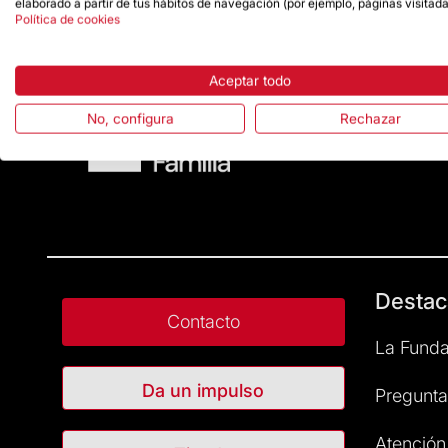
elaborado a partir de tus hábitos de navegación (por ejemplo, páginas visitada
Política de cookies
Aceptar todo
No, configura
Rechazar
Destac
Contacto
La Funda
Da un impulso
Pregunta
Atención 