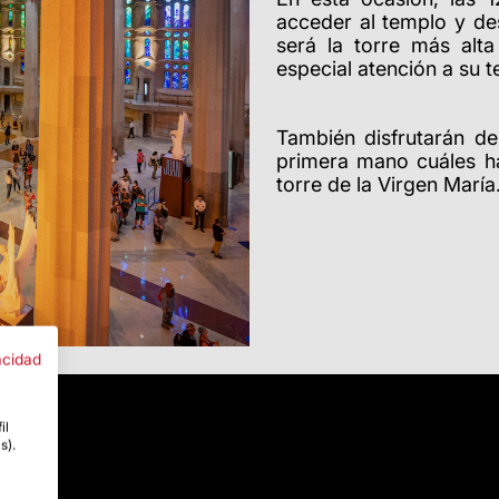
acceder al templo y de
será la torre más alta
especial atención a su t
También disfrutarán d
primera mano cuáles ha
torre de la Virgen María
acidad
il
s).