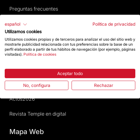
Preguntas frecuentes
Atención al Visitante
español
Política de privacidad
Utilizamos cookies
Normativa y condiciones de compra
Utilizamos cookies propias y de terceros para analizar el uso del sitio web y
mostrarle publicidad relacionada con tus preferencias sobre la base de un
perfil elaborado a partir de tus hábitos de navegación (por ejemplo, páginas
Noticias y Actualidad
visitadas).
Política de cookies
Agenda
Aceptar todo
Da un impulso
No, configura
Rechazar
Actos2026
Revista Temple en digital
Mapa Web