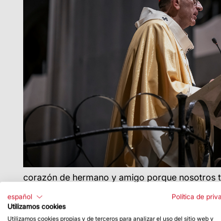
corazón de hermano y amigo porque nosotros te 
español
Política de priv
Utilizamos cookies
† Cardenal
Joan Josep Omella i Omella
, Arzobi
Utilizamos cookies propias y de terceros para analizar el uso del sitio web y