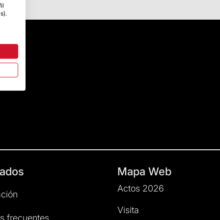
il
s).
ados
Mapa Web
Actos 2026
ción
Visita
s frecuentes