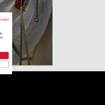
acidad
il
s).