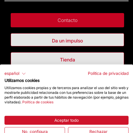
Contacto
Da un impulso
Tienda
español
Política de privacidad
Destacados
Utilizamos cookies
Utilizamos cookies propias y de terceros para analizar el uso del sitio web y
mostrarle publicidad relacionada con tus preferencias sobre la base de un
La Fundación
perfil elaborado a partir de tus hábitos de navegación (por ejemplo, páginas
visitadas).
Política de cookies
Preguntas frecuentes
Aceptar todo
Atención al Visitante
No, configura
Rechazar