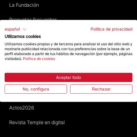
La Fundación
Preguntas frecuentes
español
Política de privacidad
Atención al Visitante
Utilizamos cookies
Utilizamos cookies propias y de terceros para analizar el uso del sitio web y
Normativa y condiciones de compra
mostrarle publicidad relacionada con tus preferencias sobre la base de un
perfil elaborado a partir de tus hábitos de navegación (por ejemplo, páginas
visitadas).
Política de cookies
Noticias y Actualidad
Aceptar todo
Agenda
No, configura
Rechazar
Da un impulso
Actos2026
Revista Temple en digital