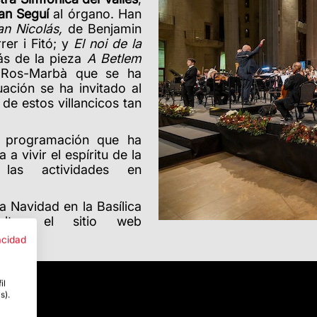
an Seguí
al órgano. Han
an Nicolás
,
de Benjamin
rer i Fitó; y
El noi de la
ás de la pieza
A Betlem
 Ros-Marbà que se ha
ación se ha invitado al
de estos villancicos tan
a programación que ha
 a vivir el espíritu de la
las actividades en
a Navidad en la Basílica
ltar el sitio web
acidad
il
s).