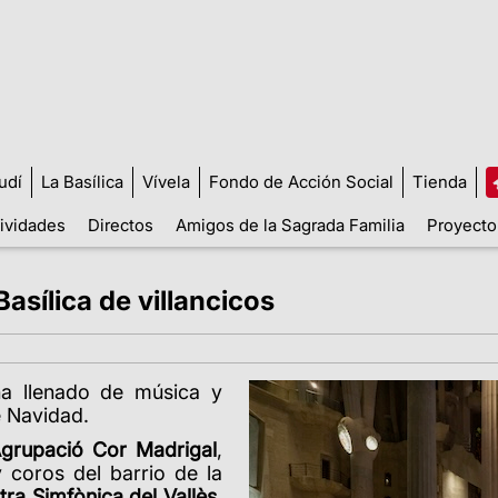
udí
La Basílica
Vívela
Fondo de Acción Social
Tienda
tividades
Directos
Amigos de la Sagrada Familia
Proyecto
Basílica de villancicos
 ha llenado de música y
e Navidad.
grupació Cor Madrigal
,
y coros del barrio de la
ra Simfònica del Vallès
,