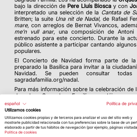
bajo la dirección de
Pere Lluís Biosca
y con
Jo
interpretado
una selección de la
Cantata de S
Britten; la suite
Una nit de Nadal,
de Rafael Fer
mare,
con arreglos de Bernat Vivancos, adem
me’n vull anar
, una composición de Antoni
estrenado para este concierto. Durante la actu
público asistente a participar cantando algunos 
populares.
El Concierto de Navidad forma parte de l
preparado la Basílica para invitar a la ciudadanía
Navidad. Se pueden consultar todas 
sagradafamilia.org/nadal.
Para más información sobre la celebración de l
de la Sagrada Familia podéis consu
www.sagradafamilia.org
.
español
Política de priv
Utilizamos cookies
Utilizamos cookies propias y de terceros para analizar el uso del sitio web y
mostrarle publicidad relacionada con tus preferencias sobre la base de un perf
elaborado a partir de tus hábitos de navegación (por ejemplo, páginas visitada
Política de cookies