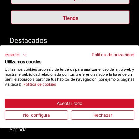
Tienda
Destacados
La Fundación
español
Política de privacidad
Utilizamos cookies
Preguntas frecuentes
Utilizamos cookies propias y de terceros para analizar el uso del sitio web y
mostrarle publicidad relacionada con tus preferencias sobre la base de un
perfil elaborado a partir de tus hábitos de navegación (por ejemplo, páginas
Atención al Visitante
visitadas).
Política de cookies
Normativa y condiciones de compra
Aceptar todo
Noticias y Actualidad
No, configura
Rechazar
Agenda