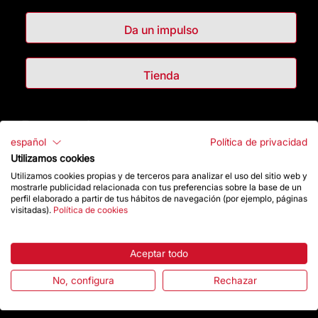
Da un impulso
Tienda
Destacados
español
Política de privacidad
La Fundación
Utilizamos cookies
Utilizamos cookies propias y de terceros para analizar el uso del sitio web y
mostrarle publicidad relacionada con tus preferencias sobre la base de un
Preguntas frecuentes
perfil elaborado a partir de tus hábitos de navegación (por ejemplo, páginas
visitadas).
Política de cookies
Atención al Visitante
Aceptar todo
Normativa y condiciones de compra
No, configura
Rechazar
Noticias y Actualidad