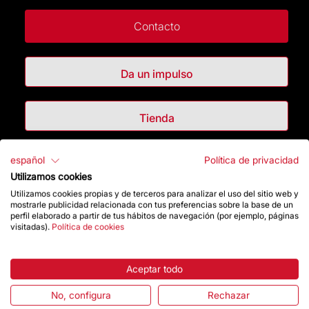
Contacto
Da un impulso
Tienda
español
Política de privacidad
Destacados
Utilizamos cookies
Utilizamos cookies propias y de terceros para analizar el uso del sitio web y
La Fundación
mostrarle publicidad relacionada con tus preferencias sobre la base de un
perfil elaborado a partir de tus hábitos de navegación (por ejemplo, páginas
visitadas).
Política de cookies
Preguntas frecuentes
Atención al Visitante
Aceptar todo
No, configura
Rechazar
Normativa y condiciones de compra