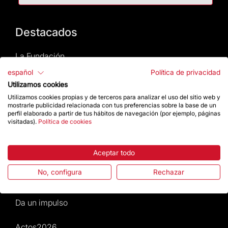
Destacados
La Fundación
español
Política de privacidad
Preguntas frecuentes
Utilizamos cookies
Utilizamos cookies propias y de terceros para analizar el uso del sitio web y
Atención al Visitante
mostrarle publicidad relacionada con tus preferencias sobre la base de un
perfil elaborado a partir de tus hábitos de navegación (por ejemplo, páginas
visitadas).
Política de cookies
Normativa y condiciones de compra
Noticias y Actualidad
Aceptar todo
No, configura
Rechazar
Agenda
Da un impulso
Actos2026