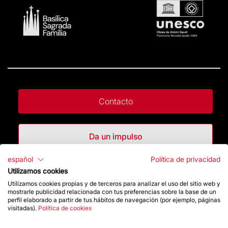
Contacto
Da un impulso
español
Política de privacidad
Tienda
Utilizamos cookies
Utilizamos cookies propias y de terceros para analizar el uso del sitio web y
mostrarle publicidad relacionada con tus preferencias sobre la base de un
perfil elaborado a partir de tus hábitos de navegación (por ejemplo, páginas
Destacados
visitadas).
Política de cookies