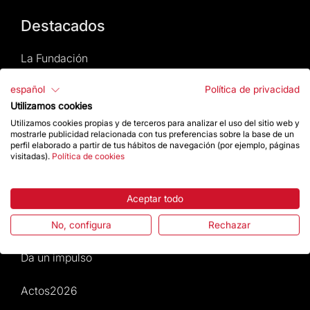
Destacados
La Fundación
español
Política de privacidad
Preguntas frecuentes
Utilizamos cookies
Atención al Visitante
Utilizamos cookies propias y de terceros para analizar el uso del sitio web y
mostrarle publicidad relacionada con tus preferencias sobre la base de un
perfil elaborado a partir de tus hábitos de navegación (por ejemplo, páginas
Normativa y condiciones de compra
visitadas).
Política de cookies
Noticias y Actualidad
Aceptar todo
Agenda
No, configura
Rechazar
Da un impulso
Actos2026