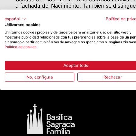
la fachada del Nacimiento. También se distingue 
que se exponen fuera de la Sagrada Familia las 
español
Política de priv
Después de su paso por el Sagawa Art Mus
Utilizamos cookies
Muesum (hasta el 10 de marzo del 2024).
Utilizamos cookies propias y de terceros para analizar el uso del sitio web y
Visita a la exposición de la consejera Meritxell
mostrarle publicidad relacionada con tus preferencias sobre la base de un perf
elaborado a partir de tus hábitos de navegación (por ejemplo, páginas visitada
El pasado 2 de diciembre, la consejera de Acci
Política de cookies
Japón, Mònica Castellà, asistió a la exposición e
Durante la visita, la consejera remarcó que l
Aceptar todo
diplomacia cultural que realizamos el conjunto d
No, configura
Rechazar