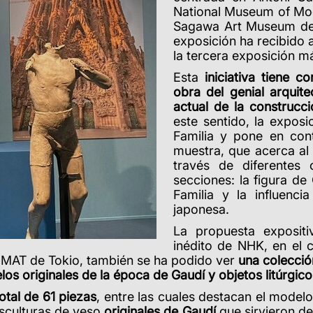
National Museum of Mod
Sagawa Art Museum de 
exposición ha recibido a
la tercera exposición má
Esta
iniciativa tiene c
obra del genial arquit
actual de la construcc
este sentido, la expos
Familia y pone en con
muestra, que acerca al 
través de diferentes 
secciones: la figura de 
Familia y la influenc
japonesa.
La propuesta expositi
inédito de NHK, en el 
MOMAT de Tokio, también se ha podido ver
una colecció
os originales de la época de Gaudí y objetos litúrgico
otal de 61 piezas
, entre las cuales destacan el modelo
esculturas de yeso
originales de Gaudí
que sirvieron de