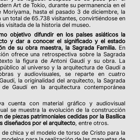
ern Art de Tokio, durante su permanencia en el
Moriyama, hasta el pasado 3 de diciembre, la
 un total de 65.738 visitantes, convirtiéndose en
s visitada de la historia del museo.
omo objetivo difundir en los
países asiáticos la
ecto y dar a conocer el significado y el estado
ión de su obra maestra, la Sagrada Familia.
En
ición ofrece una retrospectiva sobre la Sagrada
texto la figura de Antoni Gaudí y su obra. La
público al universo y la arquitectura de Gaudí a
obras y audiovisuales, se reparte en cuatro
Gaudí, la originalidad del arquitecto, la Sagrada
ia de Gaudí en la arquitectura contemporánea
va cuenta con material gráfico y audiovisual
cual se muestra la evolución de la construcción
n de piezas patrimoniales cedidas por la Basílica
s diseñados por el arquitecto
, entre otros.
 de chica y el modelo de torso de Cristo para la
 modelos para la realización de las maquetas de