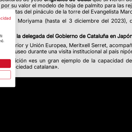
por su valor el modelo de hoja de palmito para las re
maquetas del pináculo de la torre del Evangelista Marc
acidad
eum
de Moriyama (hasta el 3 diciembre del 2023), 
 Serret y la delegada del Gobierno de Cataluña en Japó
il
s).
ón Exterior y Unión Europea, Meritxell Serret, acompa
n el museo durante una visita institucional al país nipó
a exposición «es un gran ejemplo de la capacidad de
e la sociedad catalana».