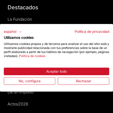
Destacados
La Fundación
Preguntas frecuentes
español
Política de privacidad
Utilizamos cookies
Atención al Visitante
Utilizamos cookies propias y de terceros para analizar el uso del sitio web y
mostrarle publicidad relacionada con tus preferencias sobre la base de un
perfil elaborado a partir de tus hábitos de navegación (por ejemplo, páginas
Normativa y condiciones de compra
visitadas).
Política de cookies
Noticias y Actualidad
Aceptar todo
Agenda
No, configura
Rechazar
Da un impulso
Actos2026