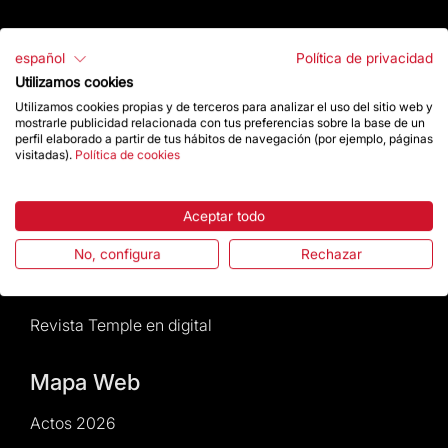
Atención al Visitante
español
Política de privacidad
Utilizamos cookies
Normativa y condiciones de compra
Utilizamos cookies propias y de terceros para analizar el uso del sitio web y
mostrarle publicidad relacionada con tus preferencias sobre la base de un
Noticias y Actualidad
perfil elaborado a partir de tus hábitos de navegación (por ejemplo, páginas
visitadas).
Política de cookies
Agenda
Aceptar todo
Da un impulso
No, configura
Rechazar
Actos2026
Revista Temple en digital
Mapa Web
Actos 2026