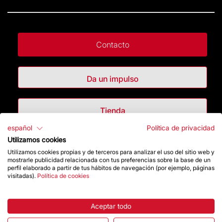
Contacto
Da un impulso
Tienda
español
Política de privacidad
Utilizamos cookies
Destacados
Utilizamos cookies propias y de terceros para analizar el uso del sitio web y
mostrarle publicidad relacionada con tus preferencias sobre la base de un
perfil elaborado a partir de tus hábitos de navegación (por ejemplo, páginas
La Fundación
visitadas).
Política de cookies
Preguntas frecuentes
Aceptar todo
Atención al Visitante