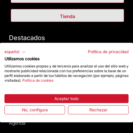
Tienda
Destacados
La Fundación
español
Política de privacidad
Utilizamos cookies
Preguntas frecuentes
Utilizamos cookies propias y de terceros para analizar el uso del sitio web y
mostrarle publicidad relacionada con tus preferencias sobre la base de un
perfil elaborado a partir de tus hábitos de navegación (por ejemplo, páginas
Atención al Visitante
visitadas).
Política de cookies
Normativa y condiciones de compra
Aceptar todo
Noticias y Actualidad
No, configura
Rechazar
Agenda