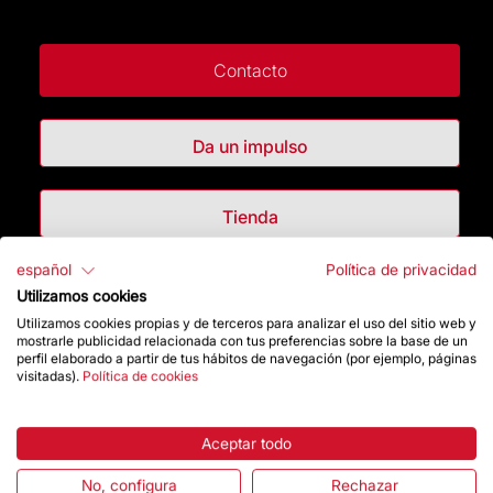
Contacto
Da un impulso
Tienda
español
Política de privacidad
Destacados
Utilizamos cookies
Utilizamos cookies propias y de terceros para analizar el uso del sitio web y
mostrarle publicidad relacionada con tus preferencias sobre la base de un
La Fundación
perfil elaborado a partir de tus hábitos de navegación (por ejemplo, páginas
visitadas).
Política de cookies
Preguntas frecuentes
Aceptar todo
Atención al Visitante
No, configura
Rechazar