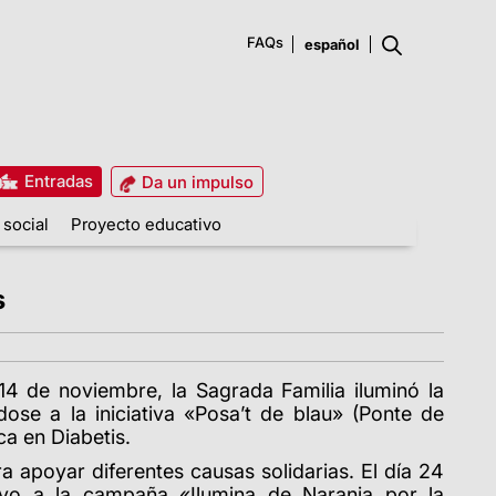
FAQs
Entradas
Da un impulso
 social
Proyecto educativo
s
14 de noviembre, la Sagrada Familia iluminó la
dose a la iniciativa «Posa’t de blau» (Ponte de
ca en Diabetis.
ra apoyar diferentes causas solidarias. El día 24
yo a la campaña «Ilumina de Naranja por la