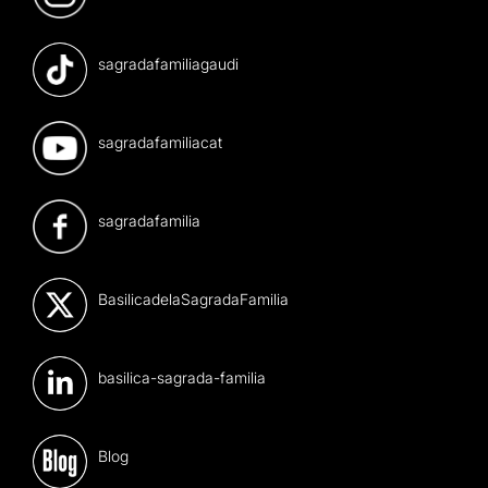
sagradafamiliagaudi
sagradafamiliacat
sagradafamilia
BasilicadelaSagradaFamilia
basilica-sagrada-familia
Blog