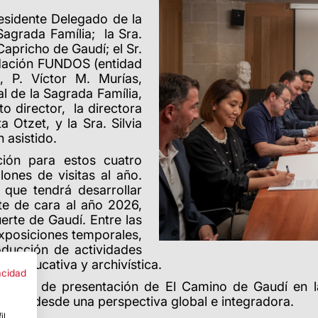
residente Delegado de la
Sagrada Família;
la Sra.
Capricho de Gaudí; el Sr.
ndación FUNDOS (entidad
,
P.
Víctor M. Murías,
al de la Sagrada Família,
cto director, la directora
 Otzet, y la Sra. Silvia
 asistido.
ión para estos cuatro
lones de visitas al año.
 que tendrá desarrollar
te de cara al año 2026,
rte de Gaudí. Entre las
exposiciones temporales,
oducción de actividades
ria educativa y archivística.
acidad
 evento de presentación de El Camino de Gaudí en l
iniana desde una perspectiva global e integradora.
il