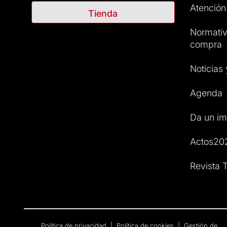
Atención 
Tienda
Normativ
compra
Noticias
Agenda
Da un im
Actos20
Revista T
Política de privacidad
|
Política de cookies
|
Gestión de