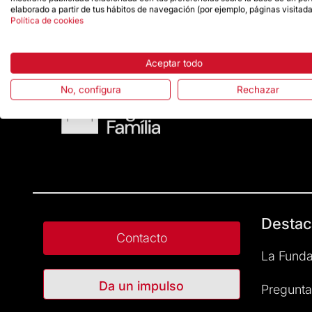
elaborado a partir de tus hábitos de navegación (por ejemplo, páginas visitada
Política de cookies
Aceptar todo
No, configura
Rechazar
Destac
Contacto
La Funda
Da un impulso
Pregunta