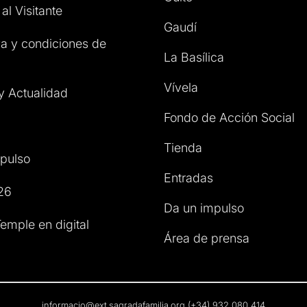
al Visitante
Gaudí
a y condiciones de
La Basílica
Vívela
 y Actualidad
Fondo de Acción Social
Tienda
pulso
Entradas
26
Da un impulso
emple en digital
Área de prensa
informacio@ext.sagradafamilia.org
(+34) 932 080 414