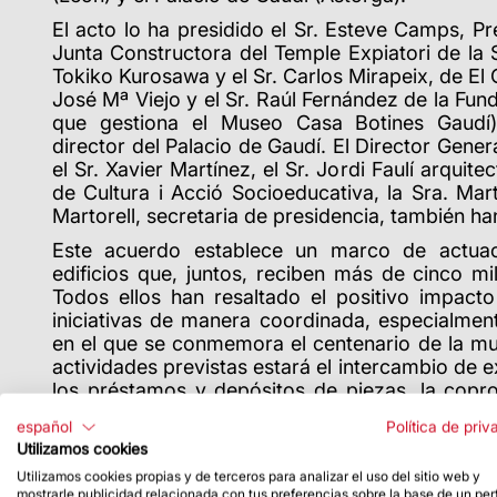
El acto lo ha presidido el Sr. Esteve Camps, P
Junta Constructora del Temple Expiatori de la 
Tokiko Kurosawa y el Sr.
Carlos Mirapeix, de El 
José Mª Viejo y el Sr. Raúl Fernández de la Fu
que gestiona el Museo Casa Botines Gaudí)
director del Palacio de Gaudí.
El Director Gener
el Sr. Xavier Martínez, el Sr. Jordi Faulí arquite
de Cultura i Acció Socioeducativa, la Sra. Marta
Martorell, secretaria de presidencia, también han
Este acuerdo establece un marco de actuac
edificios que, juntos, reciben más de cinco mil
Todos ellos han resaltado el positivo impacto
iniciativas de manera coordinada, especialmen
en el que se conmemora el centenario de la mue
actividades previstas estará el intercambio de 
los préstamos y depósitos de piezas, la copr
culturales y científicas y la colaboración en mate
español
Política de priv
Antes de finalizar este 2025 tendrá lugar un
Utilizamos cookies
pondrán de manifiesto la visión de la obra gaud
Utilizamos cookies propias y de terceros para analizar el uso del sitio web y
mostrarle publicidad relacionada con tus preferencias sobre la base de un perf