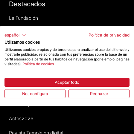
Destacados
La Fundación
Preguntas frecuentes
español
Política de privacidad
Utilizamos cookies
Atención al Visitante
Utilizamos cookies propias y de terceros para analizar el uso del sitio web y
mostrarle publicidad relacionada con tus preferencias sobre la base de un
perfil elaborado a partir de tus hábitos de navegación (por ejemplo, páginas
Normativa y condiciones de compra
visitadas).
Política de cookies
Noticias y Actualidad
Aceptar todo
Agenda
No, configura
Rechazar
Da un impulso
Actos2026
Revista Temple en digital