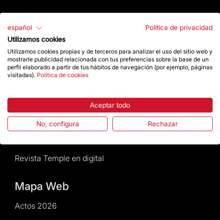
Atención al Visitante
español
Política de privacidad
Normativa y condiciones de compra
Utilizamos cookies
Utilizamos cookies propias y de terceros para analizar el uso del sitio web y
mostrarle publicidad relacionada con tus preferencias sobre la base de un
Noticias y Actualidad
perfil elaborado a partir de tus hábitos de navegación (por ejemplo, páginas
visitadas).
Política de cookies
Agenda
Aceptar todo
Da un impulso
No, configura
Rechazar
Actos2026
Revista Temple en digital
Mapa Web
Actos 2026