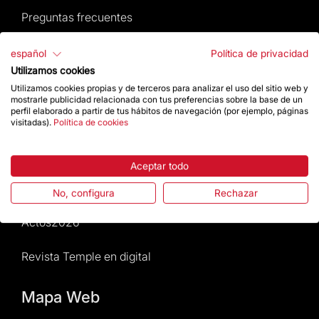
Preguntas frecuentes
Atención al Visitante
español
Política de privacidad
Utilizamos cookies
Normativa y condiciones de compra
Utilizamos cookies propias y de terceros para analizar el uso del sitio web y
mostrarle publicidad relacionada con tus preferencias sobre la base de un
perfil elaborado a partir de tus hábitos de navegación (por ejemplo, páginas
Noticias y Actualidad
visitadas).
Política de cookies
Agenda
Aceptar todo
Da un impulso
No, configura
Rechazar
Actos2026
Revista Temple en digital
Mapa Web