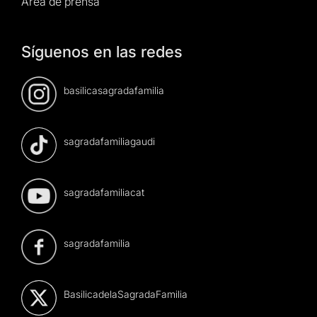
Área de prensa
Síguenos en las redes
basilicasagradafamilia
sagradafamiliagaudi
sagradafamiliacat
sagradafamilia
BasilicadelaSagradaFamilia