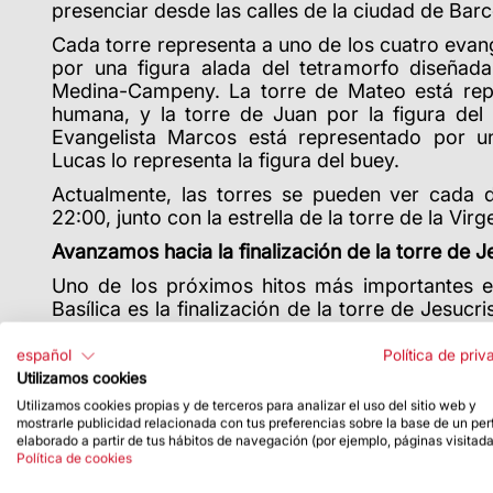
presenciar desde las calles de la ciudad de Barc
Cada torre representa a uno de los cuatro evan
por una figura alada del tetramorfo diseñada
Medina-Campeny. La torre de Mateo está repr
humana, y la torre de Juan por la figura del á
Evangelista Marcos está representado por u
Lucas lo representa la figura del buey.
Actualmente, las torres se pueden ver cada d
22:00, junto con la estrella de la torre de la Vir
Avanzamos hacia la finalización de la torre de J
Uno de los próximos hitos más importantes en
Basílica es la finalización de la torre de Jesuc
para iniciar la última parte de esta: el terminal de
español
Política de priv
Utilizamos cookies
Utilizamos cookies propias y de terceros para analizar el uso del sitio web y
mostrarle publicidad relacionada con tus preferencias sobre la base de un perf
elaborado a partir de tus hábitos de navegación (por ejemplo, páginas visitada
Política de cookies