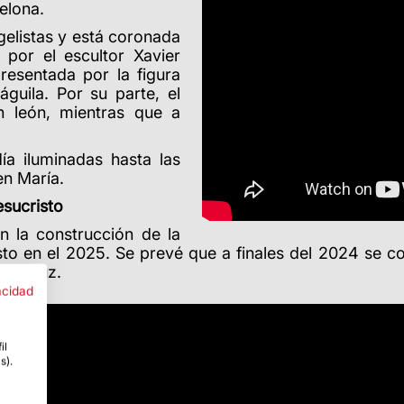
elona.
gelistas y está coronada
 por el escultor Xavier
esentada por la figura
guila. Por su parte, el
n león, mientras que a
ía iluminadas hasta las
gen María.
esucristo
 la construcción de la
risto en el 2025. Se prevé que a finales del 2024 se c
 la cruz.
acidad
il
s).