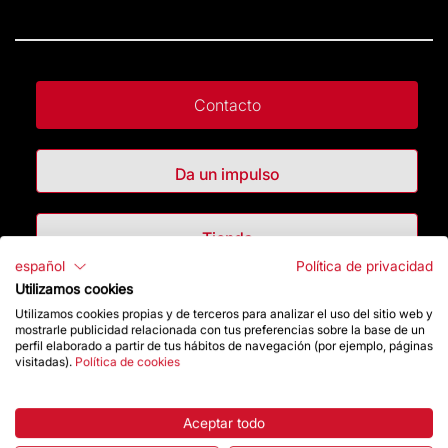
Contacto
Da un impulso
Tienda
español
Política de privacidad
Utilizamos cookies
Destacados
Utilizamos cookies propias y de terceros para analizar el uso del sitio web y
mostrarle publicidad relacionada con tus preferencias sobre la base de un
perfil elaborado a partir de tus hábitos de navegación (por ejemplo, páginas
La Fundación
visitadas).
Política de cookies
Preguntas frecuentes
Aceptar todo